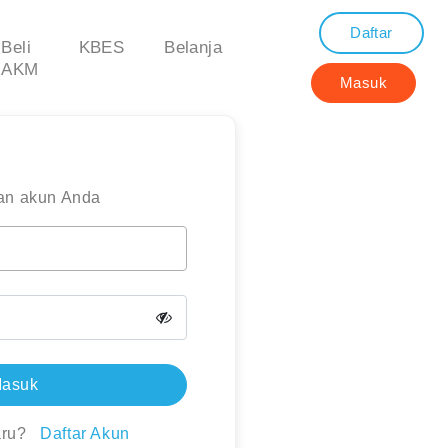
Daftar
Beli
KBES
Belanja
AKM
Masuk
an akun Anda
asuk
aru?
Daftar Akun